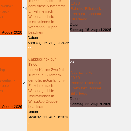
Turnhalle, Billerbeck
10:30
Zweifach-
gemütliche Ausfahrt mit
14
Bahnhof Billerbeck
lerbeck
Einkehr je nach
Treffpunkt Bahnhof
ch
Wetterlage, bitte
Billerbeck
Informationen in
Datum :
WhatsApp Gruppe
Sonntag, 16. August 2026
. August 2026
beachten!
Datum :
Samstag, 15. August 2026
22
Cappuccino-Tour
23
13:00
ing
Leeze Kasten Zweifach-
Mountainbike
Turnhalle, Billerbeck
10:30
Zweifach-
gemütliche Ausfahrt mit
21
Bahnhof Billerbeck
lerbeck
Einkehr je nach
Treffpunkt Bahnhof
ch
Wetterlage, bitte
Billerbeck
Informationen in
Datum :
WhatsApp Gruppe
Sonntag, 23. August 2026
. August 2026
beachten!
Datum :
Samstag, 22. August 2026
29