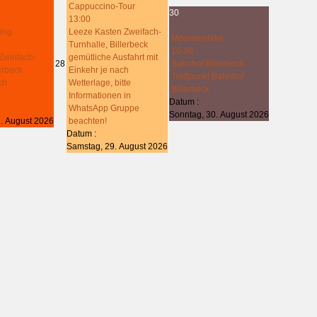
Cappuccino-Tour
30
13:00
ing
Leeze Kasten Zweifach-
Mountainbike
Turnhalle, Billerbeck
10:30
Zweifach-
gemütliche Ausfahrt mit
28
Bahnhof Billerbeck
lerbeck
Einkehr je nach
Treffpunkt Bahnhof
ch
Wetterlage, bitte
Billerbeck
Informationen in
Datum :
WhatsApp Gruppe
Sonntag, 30. August 2026
. August 2026
beachten!
Datum :
Samstag, 29. August 2026