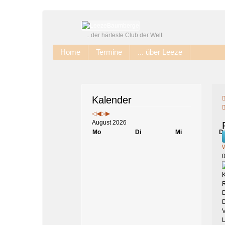
Jahr
Monat
Jahr
Monat
.. der härteste Club der Welt
Home
Termine
... über Leeze
Kalender
August 2026
Mo
Di
Mi
D
D
V
L