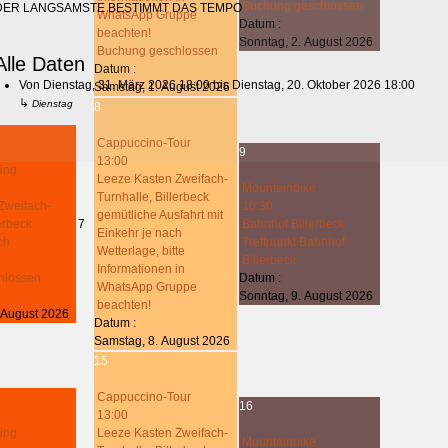
Buchung geschlossen
DER LANGSAMSTE BESTIMMT DAS TEMPO
WhatsApp Gruppe
Datum :
beachten!
Sonntag, 2. August 2026
Buchung geschlossen
Alle Daten
Datum :
Von
Dienstag, 31. März 2026
18:00
bis
Dienstag, 20. Oktober 2026
18:00
Samstag, 1. August 2026
↳
Dienstag
8
Cappuccino-Tour
9
13:00
ing
Leeze Kasten Zweifach-
Mountainbike
Turnhalle, Billerbeck
Zweifach-
10:30
gemütliche Ausfahrt mit
lerbeck
7
Bahnhof Billerbeck
Einkehr je nach
ch
Treffpunkt Bahnhof
Wetterlage, bitte
Billerbeck
Informationen in
hlossen
Datum :
WhatsApp Gruppe
Sonntag, 9. August 2026
beachten!
 August 2026
Datum :
Samstag, 8. August 2026
15
Cappuccino-Tour
16
13:00
ing
Leeze Kasten Zweifach-
Mountainbike