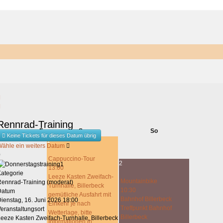
This page can't load Google Maps correctly.
Rennrad-Training
OK
Do you own this website?
o
Fr
Sa
So
Keine Tickets für dieses Datum übrig
1
Wähle ein weiters Datum
0
Cappuccino-Tour
2
13:00
Kategorie
Leeze Kasten Zweifach-
Mountainbike
Rennrad-Training (moderat)
Turnhalle, Billerbeck
10:30
Datum
gemütliche Ausfahrt mit
Bahnhof Billerbeck
ienstag, 16. Juni 2026
18:00
Einkehr je nach
Treffpunkt Bahnhof
eranstaltungsort
Wetterlage, bitte
Billerbeck
eeze Kasten Zweifach-Turnhalle, Billerbeck
Informationen in