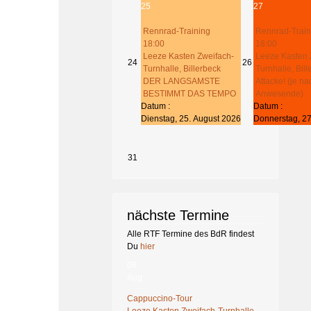
25
27
Rennrad-Training
Rennrad-Train
18:00
18:00
Leeze Kasten Zweifach-
Leeze Kasten 
24
26
Turnhalle, Billerbeck
Turnhalle, Bil
DER LANGSAMSTE
Attacke! (je na
BESTIMMT DAS TEMPO
Anwesende)
Datum :
Datum :
Dienstag, 25. August 2026
Donnerstag, 27
31
nächste Termine
Alle RTF Termine des BdR findest
Du
hier
08
Aug
Cappuccino-Tour