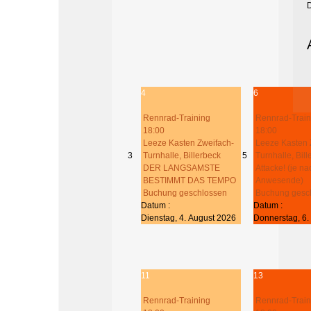
4
6
Rennrad-Training
Rennrad-Train
18:00
18:00
Leeze Kasten Zweifach-
Leeze Kasten 
3
Turnhalle, Billerbeck
5
Turnhalle, Bil
DER LANGSAMSTE
Attacke! (je na
BESTIMMT DAS TEMPO
Anwesende)
Buchung geschlossen
Buchung gesc
Datum :
Datum :
Dienstag, 4. August 2026
Donnerstag, 6.
11
13
Rennrad-Training
Rennrad-Train