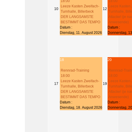
18:00
18:00
Leeze Kasten Zweifach-
Leeze Kasten 
10
12
Turnhalle, Billerbeck
Turnhalle, Bil
DER LANGSAMSTE
Attacke! (je na
BESTIMMT DAS TEMPO
Anwesende)
Datum :
Datum :
Dienstag, 11. August 2026
Donnerstag, 13
18
20
Rennrad-Training
Rennrad-Train
18:00
18:00
Leeze Kasten Zweifach-
Leeze Kasten 
17
19
Turnhalle, Billerbeck
Turnhalle, Bil
DER LANGSAMSTE
Attacke! (je na
BESTIMMT DAS TEMPO
Anwesende)
Datum :
Datum :
Dienstag, 18. August 2026
Donnerstag, 20