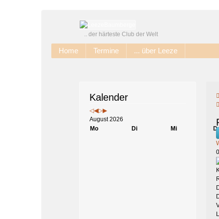
Jahr
Monat
Jahr
Monat
.. der härteste Club der Welt
Home
Termine
... über Leeze
Kalender
August 2026
Mo
Di
Mi
D
D
V
L