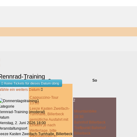
This page can't load Google Maps correctly.
Rennrad-Training
OK
Do you own this website?
o
Fr
Sa
So
Keine Tickets für dieses Datum übrig
1
Wähle ein weiters Datum
0
Cappuccino-Tour
2
13:00
Kategorie
Leeze Kasten Zweifach-
Mountainbike
Rennrad-Training (moderat)
Turnhalle, Billerbeck
10:30
Datum
gemütliche Ausfahrt mit
Bahnhof Billerbeck
ienstag, 2. Juni 2026
18:00
Einkehr je nach
Treffpunkt Bahnhof
eranstaltungsort
Wetterlage, bitte
Billerbeck
eeze Kasten Zweifach-Turnhalle, Billerbeck
Informationen in