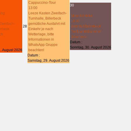
Cappuccino-Tour
30
13:00
ing
Leeze Kasten Zweifach-
Mountainbike
Turnhalle, Billerbeck
10:30
Zweifach-
gemütliche Ausfahrt mit
28
Bahnhof Billerbeck
lerbeck
Einkehr je nach
Treffpunkt Bahnhof
ch
Wetterlage, bitte
Billerbeck
Informationen in
Datum :
WhatsApp Gruppe
Sonntag, 30. August 2026
. August 2026
beachten!
Datum :
Samstag, 29. August 2026