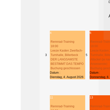
4
6
Rennrad-Training
Rennrad-Train
18:00
18:00
Leeze Kasten Zweifach-
Leeze Kasten 
3
Turnhalle, Billerbeck
5
Turnhalle, Bil
DER LANGSAMSTE
Attacke! (je na
BESTIMMT DAS TEMPO
Anwesende)
Buchung geschlossen
Buchung gesc
Datum :
Datum :
Dienstag, 4. August 2026
Donnerstag, 6.
11
13
Rennrad-Training
Rennrad-Train