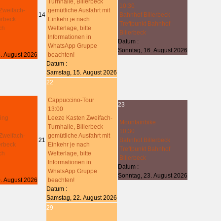
Turnhalle, Billerbeck
10:30
Zweifach-
gemütliche Ausfahrt mit
14
Bahnhof Billerbeck
lerbeck
Einkehr je nach
Treffpunkt Bahnhof
ch
Wetterlage, bitte
Billerbeck
Informationen in
Datum :
WhatsApp Gruppe
Sonntag, 16. August 2026
. August 2026
beachten!
Datum :
Samstag, 15. August 2026
22
Cappuccino-Tour
23
13:00
ing
Leeze Kasten Zweifach-
Mountainbike
Turnhalle, Billerbeck
10:30
Zweifach-
gemütliche Ausfahrt mit
21
Bahnhof Billerbeck
lerbeck
Einkehr je nach
Treffpunkt Bahnhof
ch
Wetterlage, bitte
Billerbeck
Informationen in
Datum :
WhatsApp Gruppe
Sonntag, 23. August 2026
. August 2026
beachten!
Datum :
Samstag, 22. August 2026
29