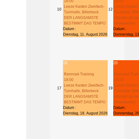
18:00
18:00
Leeze Kasten Zweifach-
Leeze Kasten 
10
12
Turnhalle, Billerbeck
Turnhalle, Bil
DER LANGSAMSTE
Attacke! (je na
BESTIMMT DAS TEMPO
Anwesende)
Datum :
Datum :
Dienstag, 11. August 2026
Donnerstag, 13
18
20
Rennrad-Training
Rennrad-Train
18:00
18:00
Leeze Kasten Zweifach-
Leeze Kasten 
17
19
Turnhalle, Billerbeck
Turnhalle, Bil
DER LANGSAMSTE
Attacke! (je na
BESTIMMT DAS TEMPO
Anwesende)
Datum :
Datum :
Dienstag, 18. August 2026
Donnerstag, 20