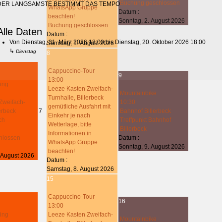
Buchung geschlossen
DER LANGSAMSTE BESTIMMT DAS TEMPO
WhatsApp Gruppe
Datum :
beachten!
Sonntag, 2. August 2026
Buchung geschlossen
Alle Daten
Datum :
Von
Dienstag, 31. März 2026
18:00
bis
Dienstag, 20. Oktober 2026
18:00
Samstag, 1. August 2026
↳
Dienstag
8
Cappuccino-Tour
9
13:00
ing
Leeze Kasten Zweifach-
Mountainbike
Turnhalle, Billerbeck
Zweifach-
10:30
gemütliche Ausfahrt mit
lerbeck
7
Bahnhof Billerbeck
Einkehr je nach
ch
Treffpunkt Bahnhof
Wetterlage, bitte
Billerbeck
Informationen in
hlossen
Datum :
WhatsApp Gruppe
Sonntag, 9. August 2026
beachten!
 August 2026
Datum :
Samstag, 8. August 2026
15
Cappuccino-Tour
16
13:00
ing
Leeze Kasten Zweifach-
Mountainbike