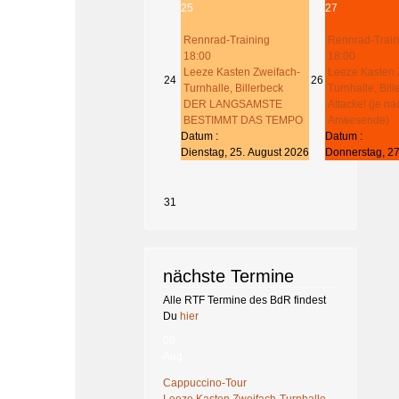
25
27
Rennrad-Training
Rennrad-Train
18:00
18:00
Leeze Kasten Zweifach-
Leeze Kasten 
24
26
Turnhalle, Billerbeck
Turnhalle, Bil
DER LANGSAMSTE
Attacke! (je na
BESTIMMT DAS TEMPO
Anwesende)
Datum :
Datum :
Dienstag, 25. August 2026
Donnerstag, 27
31
nächste Termine
Alle RTF Termine des BdR findest
Du
hier
08
Aug
Cappuccino-Tour